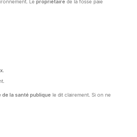
nvironnement. Le
propriétaire
de la fosse paie
ix
.
t.
 de la santé publique
le dit clairement. Si on ne