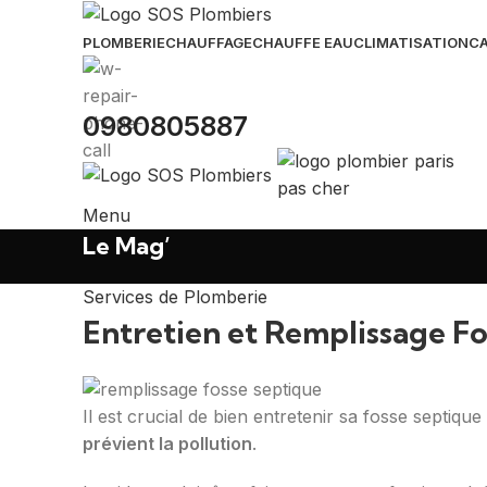
PLOMBERIE
CHAUFFAGE
CHAUFFE EAU
CLIMATISATION
CA
0980805887
Menu
Le Mag’
Services de Plomberie
Entretien et Remplissage F
Il est crucial de bien entretenir sa fosse septiq
prévient la pollution
.