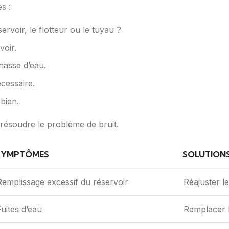
s :
servoir, le flotteur ou le tuyau ?
voir.
chasse d’eau.
écessaire.
bien.
 résoudre le problème de bruit.
SYMPTÔMES
SOLUTION
Remplissage excessif du réservoir
Réajuster le
Fuites d’eau
Remplacer l