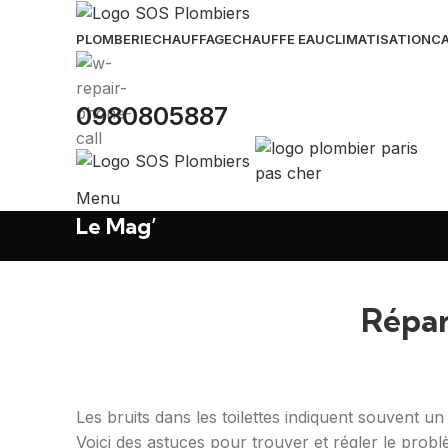
PLOMBERIE
CHAUFFAGE
CHAUFFE EAU
CLIMATISATION
CA
0980805887
Menu
Le Mag’
Répar
Les bruits dans les toilettes indiquent souvent u
Voici des astuces pour trouver et régler le probl