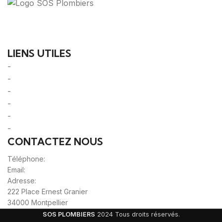
Votre guide ultime pour trouver des solutions de
plomberie fiables et des professionnels qualifiés près
de chez vous.
LIENS UTILES
-
A Propos
-
Mentions Légales
-
Politique de Confidentialité
-
CGU/CGV
-
Le Mag'
-
Sitemap
CONTACTEZ NOUS
Téléphone:
0980805887
Email:
contact@sos-plombier-discount.fr
Adresse:
222 Place Ernest Granier
34000 Montpellier
SOS PLOMBIERS
2024 Tous droits réservés.