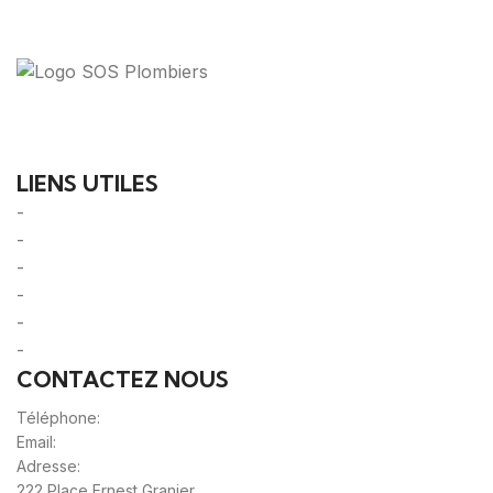
Votre guide ultime pour trouver des solutions de
plomberie fiables et des professionnels qualifiés près
de chez vous.
LIENS UTILES
-
A Propos
-
Mentions Légales
-
Politique de Confidentialité
-
CGU/CGV
-
Le Mag'
-
Sitemap
CONTACTEZ NOUS
Téléphone:
0980805887
Email:
contact@sos-plombier-discount.fr
Adresse:
222 Place Ernest Granier