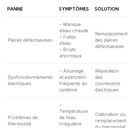
PANNE
SYMPTÔMES
SOLUTION
– Manque
d’eau chaude
Remplacement
– Fuites
Pièces défectueuses
des pièces
d’eau
défectueuses
– Bruits
anormaux
– Allumage
Réparation
Dysfonctionnements
et extinction
des
électriques
fréquents du
connexions
système
électriques
–
Température
Calibration ou
Problèmes de
de l’eau
remplacement
thermostat
irrégulière
du thermostat