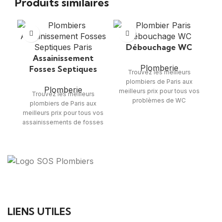
Produits similaires
Débouchage WC
Assainissement
Plomberie
Fosses Septiques
Trouvez les meilleurs
plombiers de Paris aux
Plomberie
meilleurs prix pour tous vos
Trouvez les meilleurs
problèmes de WC
me
plombiers de Paris aux
bouchés.
meilleurs prix pour tous vos
APPELER
assainissements de fosses
septiques.
APPELER
Votre guide ultime pour trouver des solutions de
plomberie fiables et des professionnels qualifiés près
de chez vous.
LIENS UTILES