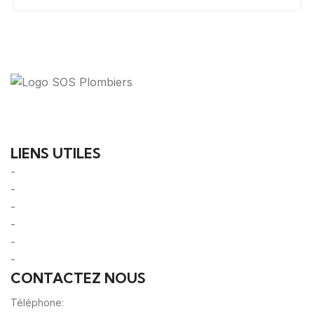
Votre guide ultime pour trouver des solutions de
plomberie fiables et des professionnels qualifiés près
de chez vous.
LIENS UTILES
-
A Propos
-
Mentions Légales
-
Politique de Confidentialité
-
CGU/CGV
-
Le Mag'
-
Sitemap
CONTACTEZ NOUS
Téléphone:
0980805887