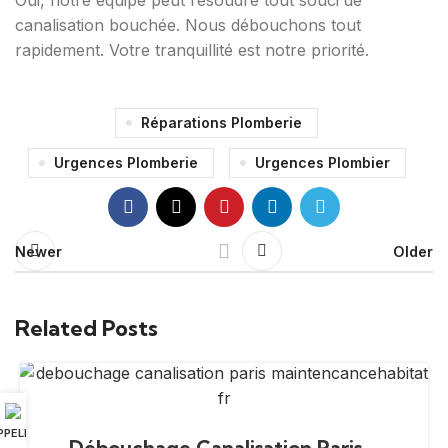
Oui, notre équipe peut résoudre tout souci de
canalisation bouchée. Nous débouchons tout
rapidement. Votre tranquillité est notre priorité.
Réparations Plomberie
Urgences Plomberie
Urgences Plombier
Newer
Older
Related Posts
PPELER
Débouchage Canalisation Paris –