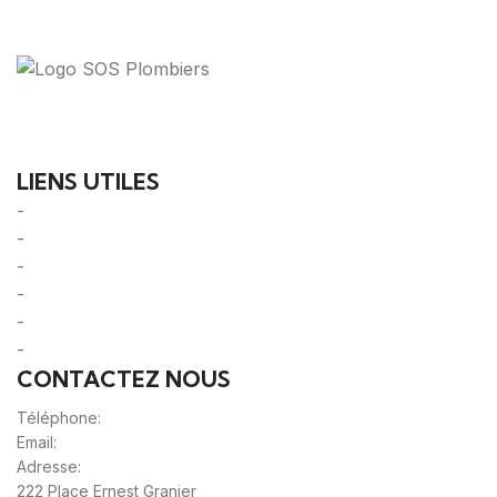
Votre guide ultime pour trouver des solutions de
plomberie fiables et des professionnels qualifiés près
de chez vous.
LIENS UTILES
-
A Propos
-
Mentions Légales
-
Politique de Confidentialité
-
CGU/CGV
-
Le Mag'
-
Sitemap
CONTACTEZ NOUS
Téléphone:
0980805887
Email:
contact@sos-plombier-discount.fr
Adresse:
222 Place Ernest Granier