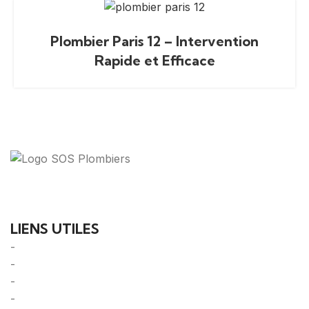
Plombier Paris 12 – Intervention
Rapide et Efficace
Votre guide ultime pour trouver des solutions de
plomberie fiables et des professionnels qualifiés près
de chez vous.
LIENS UTILES
-
A Propos
-
Mentions Légales
-
Politique de Confidentialité
-
CGU/CGV