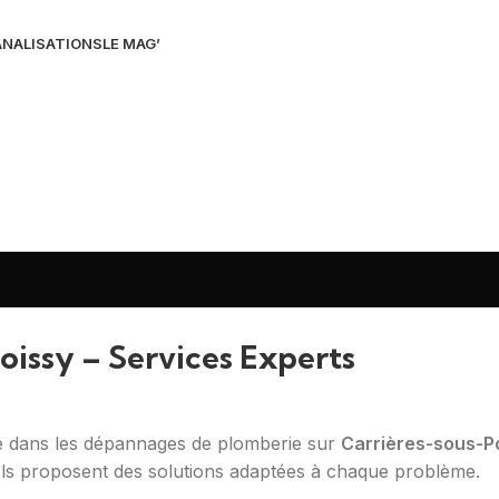
NALISATIONS
LE MAG’
oissy – Services Experts
ée dans les dépannages de plomberie sur
Carrières-sous-Po
. Ils proposent des solutions adaptées à chaque problème.