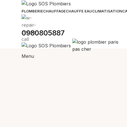
PLOMBERIE
CHAUFFAGE
CHAUFFE EAU
CLIMATISATION
CA
0980805887
Menu