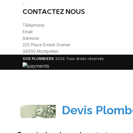
-
Sitemap
CONTACTEZ NOUS
Téléphone:
0980805887
Email:
contact@sos-plombier-discount.fr
Adresse:
222 Place Ernest Granier
34000 Montpellier
SOS PLOMBIERS
2024 Tous droits réservés.