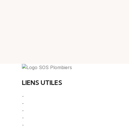
Votre guide ultime pour trouver des solutions de 
LIENS UTILES
-
A Propos
-
Mentions Légales
-
Politique de Confidentialité
-
CGU/CGV
-
Le Mag'