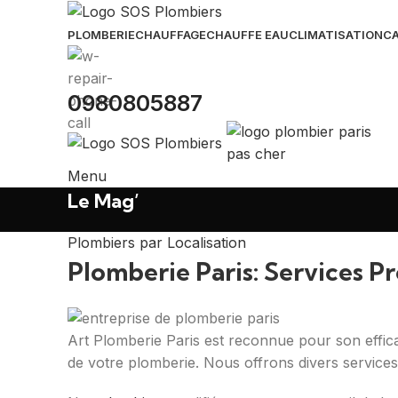
PLOMBERIE
CHAUFFAGE
CHAUFFE EAU
CLIMATISATION
CA
0980805887
Menu
Le Mag’
Plombiers par Localisation
Plomberie Paris: Services P
Art Plomberie Paris est reconnue pour son efficaci
de votre plomberie. Nous offrons divers services