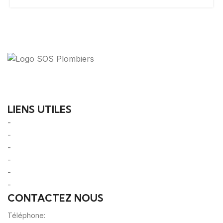
Votre guide ultime pour trouver des solutions de
plomberie fiables et des professionnels qualifiés près
de chez vous.
LIENS UTILES
-
A Propos
-
Mentions Légales
-
Politique de Confidentialité
-
CGU/CGV
-
Le Mag'
-
Sitemap
CONTACTEZ NOUS
Téléphone:
0980805887