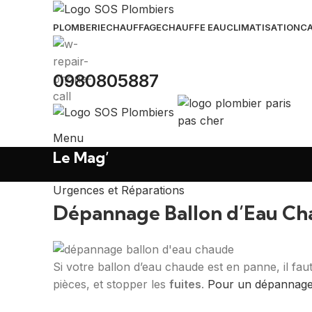
PLOMBERIE
CHAUFFAGE
CHAUFFE EAU
CLIMATISATION
CA
0980805887
Menu
Le Mag’
Urgences et Réparations
Dépannage Ballon d’Eau Ch
Si votre ballon d’eau chaude est en panne, il fau
pièces, et stopper les
fuites
.
Pour un dépannage