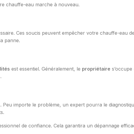
otre chauffe-eau marche à nouveau.
ssaire. Ces soucis peuvent empêcher votre chauffe-eau de
 la panne.
lités
est essentiel. Généralement, le
propriétaire
s’occupe d
.
é. Peu importe le problème, un expert pourra le diagnostiqu
ts.
essionnel de confiance. Cela garantira un dépannage effica