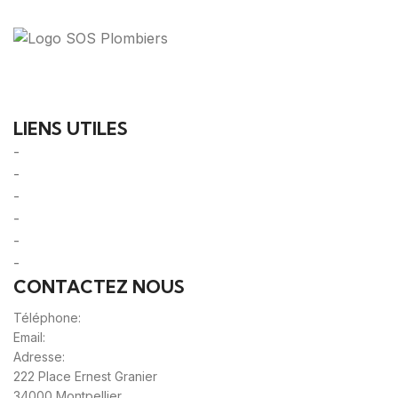
Votre guide ultime pour trouver des solutions de
plomberie fiables et des professionnels qualifiés près
de chez vous.
LIENS UTILES
-
A Propos
-
Mentions Légales
-
Politique de Confidentialité
-
CGU/CGV
-
Le Mag'
-
Sitemap
CONTACTEZ NOUS
Téléphone:
0980805887
Email:
contact@sos-plombier-discount.fr
Adresse:
222 Place Ernest Granier
34000 Montpellier